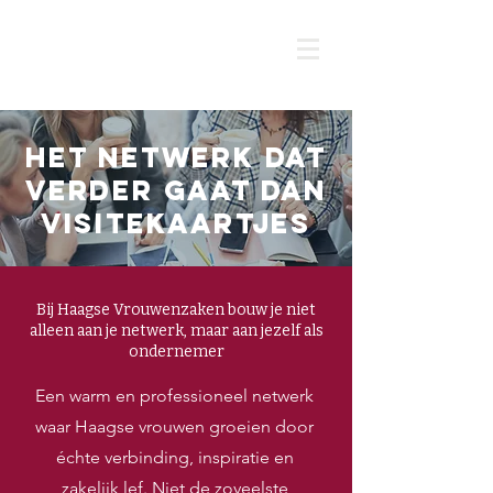
Het netwerk dat
verder gaat dan
visitekaartjes
Bij Haagse Vrouwenzaken bouw je niet
alleen aan je netwerk, maar aan jezelf als
ondernemer
Een warm en professioneel netwerk
waar Haagse vrouwen groeien door
échte verbinding, inspiratie en
zakelijk lef. Niet de zoveelste