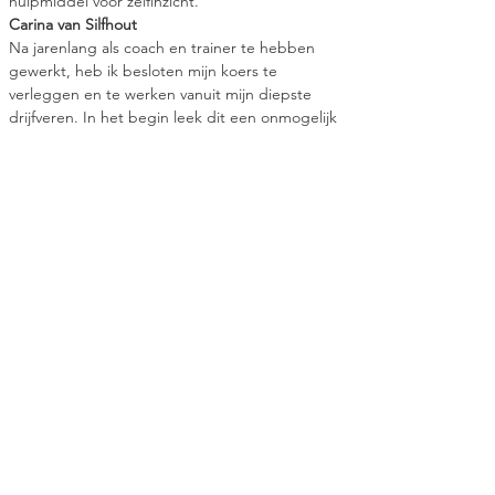
hulpmiddel voor zelfinzicht. 
Carina van Silfhout
Na jarenlang als coach en trainer te hebben 
gewerkt, heb ik besloten mijn koers te 
verleggen en te werken vanuit mijn diepste 
drijfveren. In het begin leek dit een onmogelijk 
uitvoerbaar idee, en mijn omgeving verklaarde 
me voor gek. Nu, vier jaar later, blijkt dat het 
zeer wel mogelijk is, en ik ben blij en dankbaar 
voor deze stap. Graag deel ik mijn ervaring met 
jullie.
Wil je als lid of losse bezoeker aan deze 
bijeenkomst deelnemen? 
Klik hier om je aan te 
melden.
Voor deze workshop komen wij  live bij elkaar 
bij in 
het Vreedehuis
.
Inloop: 19:15
Start workshop: 19:30 - 21:30
Kosten: €30 (voor niet-leden)