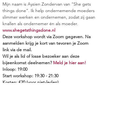
Mijn naam is Aysien Zondervan van “She gets 
things done”. Ik help ondernemende moeders 
slimmer werken en ondernemen, zodat zij gaan 
knallen als ondernemer én als moeder. 
www.shegetsthingsdone.nl 
Deze workshop wordt via Zoom gegeven. Na 
aanmelden krijg je kort van tevoren je Zoom 
link via de mail. 
Wil je als lid of losse bezoeker aan deze 
bijeenkomst deelnemen? 
Meld je hier aan!
Inloop: 19:00
Start workshop: 19:30 - 21:30
Kosten: €20 (voor niet-leden)
Aanmelden kan hier
Deel deze
workshop