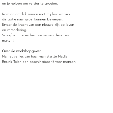
en je helpen om verder te groeien.
Kom en ontdek samen met mij hoe we van 
disruptie naar groei kunnen bewegen. 
Ervaar de kracht van een nieuwe kijk op leven 
en verandering.
Schrijf je nu in en laat ons samen deze reis 
maken!
Over de workshopgever
Na het verlies van haar man startte Nadja 
Ensink-Teich een coachingbedrijf voor mensen 
die hun partner hebben verloren. Aan de hand 
van haar eigen ervaringen laat ze zien hoe je 
verlies kunt accepteren en het leven weer kunt 
waarderen – zonder emoties uit de weg te 
gaan.
Praktische informatie
Wil je als lid of losse bezoeker aan deze 
bijeenkomst deelnemen? 
Klik hier!