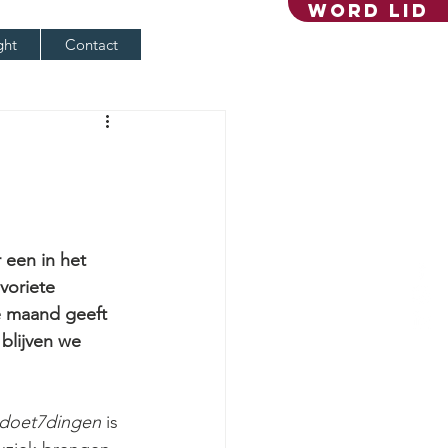
Word lid
ght
Contact
 een in het 
voriete 
e maand geeft 
blijven we 
ndoet7dingen
 is 