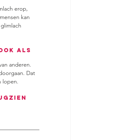
imlach erop, 
 mensen kan 
 glimlach 
ook als 
 van anderen. 
doorgaan. Dat 
n lopen.
ugzien 