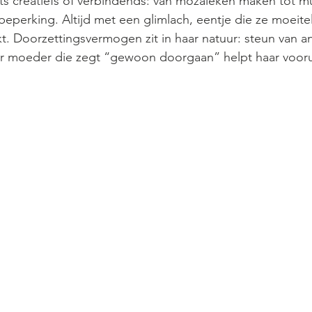
iets creatiefs of verbindends: van mozaïeken maken tot 
eperking. Altijd met een glimlach, eentje die ze moeitel
kt. Doorzettingsvermogen zit in haar natuur: steun van a
r moeder die zegt “gewoon doorgaan” helpt haar voorui