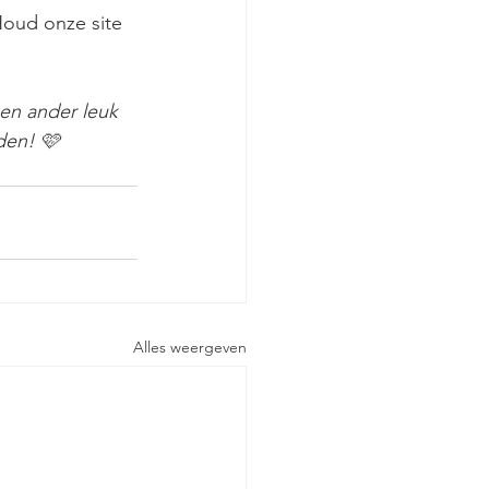
Houd onze site 
een ander leuk 
den! 🩷
Alles weergeven