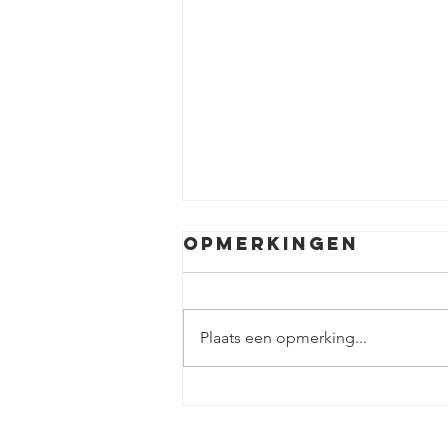
Opmerkingen
Plaats een opmerking...
In de
spotlight: