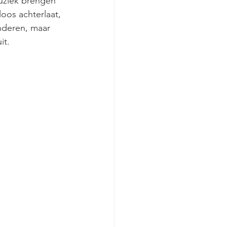
muziek brengen 
oos achterlaat, 
nderen, maar 
t. 