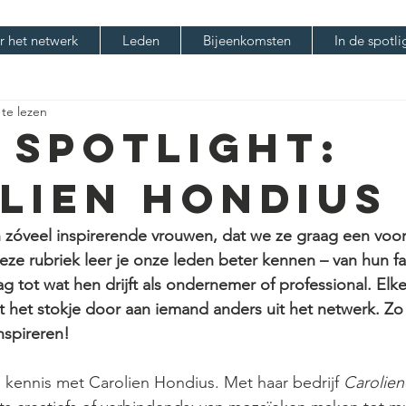
r het netwerk
Leden
Bijeenkomsten
In de spotli
te lezen
e spotlight:
lien Hondius
n zóveel inspirerende vrouwen, dat we ze graag een voor
deze rubriek leer je onze leden beter kennen – van hun fa
tot wat hen drijft als ondernemer of professional. Elk
ht het stokje door aan iemand anders uit het netwerk. Zo 
nspireren!
kennis met Carolien Hondius. Met haar bedrijf 
Carolie