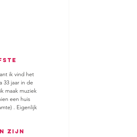
fste 
nt ik vind het 
 33 jaar in de 
 ik maak muziek 
ien een huis 
mte) . Eigenlijk 
n zijn 