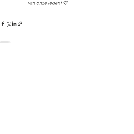
van onze leden! 🩷
Alles weergeven
Recente blogposts